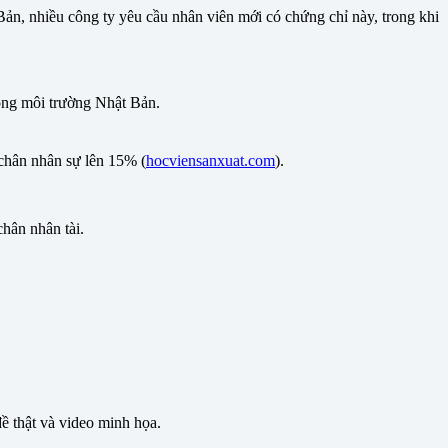
Bản
, nhiều công ty yêu cầu nhân viên mới có chứng chỉ này, trong khi
ong môi trường Nhật Bản.
 chân nhân sự lên 15% (
hocviensanxuat.com
).
hân nhân tài.
ề thật và video minh họa.