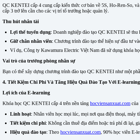
QC KENTEI cấp 4 cung cấp kiến thức cơ bản về 5S, Ho-Ren-So, và 7
cấp 3 trở lên cần cho các vị trí tổ trưởng hoặc quản lý.
Thu hút nhân tài
Lợi thế tuyển dụng
: Doanh nghiệp đào tạo QC KENTEI sẽ thu hú
Giữ chân nhân viên
: Chương trình đào tạo thể hiện sự đầu tư vào
Ví dụ, Công ty Kawamura Electric Việt Nam đã sử dụng khóa học
Vai trò của trưởng phòng nhân sự
Bạn có thể xây dựng chương trình đào tạo QC KENTEI như một phần củ
4. Tiết Kiệm Chi Phí Và Tăng Hiệu Quả Đào Tạo Với E-learning
Lợi ích của E-learning
Khóa học QC KENTEI cấp 4 trên nền tảng
hocviensanxuat.com
của 
Linh hoạt
: Nhân viên học mọi lúc, mọi nơi qua điện thoại, máy tí
Tiết kiệm chi phí
: Không cần thuê địa điểm hoặc trả phí đi lại, 
Hiệu quả đào tạo
: Theo
hocviensanxuat.com
, 90% học viên E-le