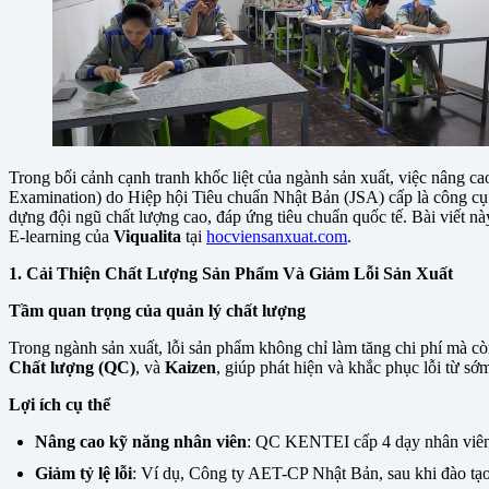
Trong bối cảnh cạnh tranh khốc liệt của ngành sản xuất, việc nâng ca
Examination) do Hiệp hội Tiêu chuẩn Nhật Bản (JSA) cấp là công cụ 
dựng đội ngũ chất lượng cao, đáp ứng tiêu chuẩn quốc tế. Bài viết nà
E-learning của
Viqualita
tại
hocviensanxuat.com
.
1. Cải Thiện Chất Lượng Sản Phẩm Và Giảm Lỗi Sản Xuất
Tầm quan trọng của quản lý chất lượng
Trong ngành sản xuất, lỗi sản phẩm không chỉ làm tăng chi phí mà 
Chất lượng (QC)
, và
Kaizen
, giúp phát hiện và khắc phục lỗi từ sớ
Lợi ích cụ thể
Nâng cao kỹ năng nhân viên
: QC KENTEI cấp 4 dạy nhân viê
Giảm tỷ lệ lỗi
: Ví dụ, Công ty AET-CP Nhật Bản, sau khi đào tạo