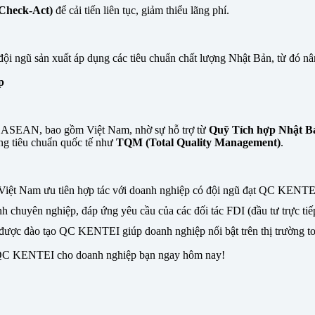
Check-Act)
để cải tiến liên tục, giảm thiểu lãng phí.
 ngũ sản xuất áp dụng các tiêu chuẩn chất lượng Nhật Bản, từ đó nâng 
p
 ASEAN, bao gồm Việt Nam, nhờ sự hỗ trợ từ
Quỹ Tích hợp Nhật 
ng tiêu chuẩn quốc tế như
TQM (Total Quality Management)
.
Việt Nam ưu tiên hợp tác với doanh nghiệp có đội ngũ đạt QC KENTE
 chuyên nghiệp, đáp ứng yêu cầu của các đối tác FDI (đầu tư trực tiế
được đào tạo QC KENTEI giúp doanh nghiệp nổi bật trên thị trường to
o QC KENTEI cho doanh nghiệp bạn ngay hôm nay!