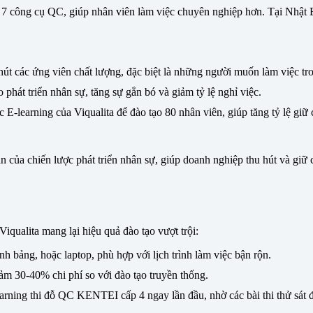
 công cụ QC, giúp nhân viên làm việc chuyên nghiệp hơn. Tại
Nhật 
t các ứng viên chất lượng, đặc biệt là những người muốn làm việc tr
 phát triển nhân sự, tăng sự gắn bó và giảm tỷ lệ nghỉ việc.
 E-learning của Viqualita để đào tạo
8
0 nhân viên, giúp tăng tỷ lệ giữ
a chiến lược phát triển nhân sự, giúp doanh nghiệp thu hút và giữ c
Viqualita mang lại hiệu quả đào tạo vượt trội:
nh bảng, hoặc laptop, phù hợp với lịch trình làm việc bận rộn.
giảm 30-40% chi phí so với đào tạo truyền thống.
arning thi đỗ QC KENTEI cấp 4 ngay lần đầu, nhờ các bài thi thử sát đ