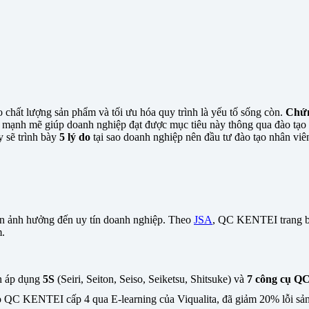
o chất lượng sản phẩm và tối ưu hóa quy trình là yếu tố sống còn.
Chứ
mạnh mẽ giúp doanh nghiệp đạt được mục tiêu này thông qua đào tạo n
y sẽ trình bày
5 lý do
tại sao doanh nghiệp nên đầu tư đào tạo nhân vi
còn ảnh hưởng đến uy tín doanh nghiệp. Theo
JSA
, QC KENTEI trang bị
m.
n áp dụng
5S
(Seiri, Seiton, Seiso, Seiketsu, Shitsuke) và
7 công cụ Q
 QC KENTEI cấp 4 qua E-learning của Viqualita, đã giảm 20% lỗi sản 