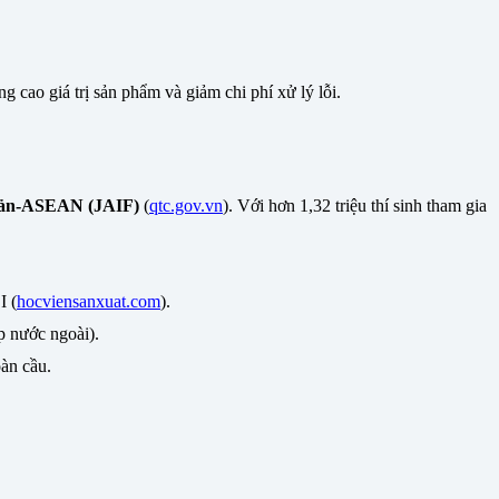
cao giá trị sản phẩm và giảm chi phí xử lý lỗi.
Bản-ASEAN (JAIF)
(
qtc.gov.vn
). Với hơn 1,32 triệu thí sinh tham gia
I (
hocviensanxuat.com
).
p nước ngoài).
àn cầu.