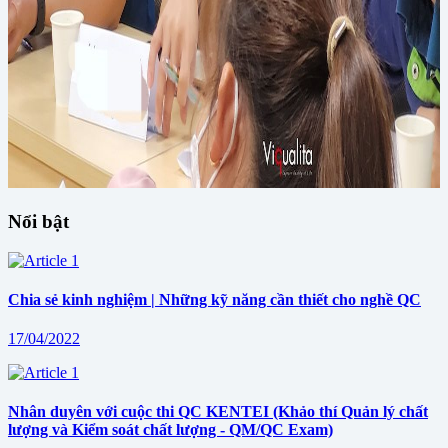
Nổi bật
Chia sẻ kinh nghiệm | Những kỹ năng cần thiết cho nghề QC
17/04/2022
Nhân duyên với cuộc thi QC KENTEI (Khảo thí Quản lý chất
lượng và Kiểm soát chất lượng - QM/QC Exam)