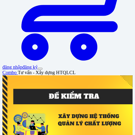
đăng nhập
đăng ký
Combo
Tư vấn - Xây dựng HTQLCL